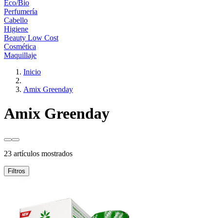
Eco/Bio
Perfumería
Cabello
Higiene
Beauty Low Cost
Cosmética
Maquillaje
Inicio
Amix Greenday
Amix Greenday
23 artículos mostrados
Filtros