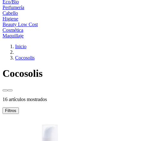
Eco/Bio
Perfumería
Cabello
Higiene
Beauty Low Cost
Cosmética
Maquillaje
Inicio
Cocosolis
Cocosolis
16 artículos mostrados
Filtros