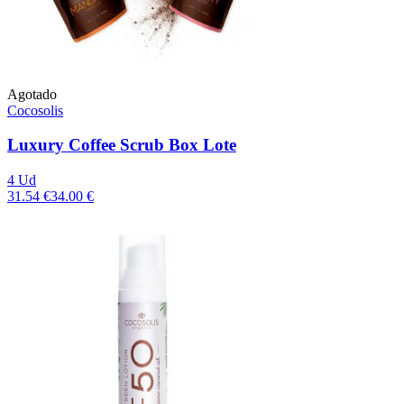
Agotado
Cocosolis
Luxury Coffee Scrub Box Lote
4 Ud
31.54 €
34.00 €