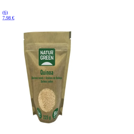
(6)
7.98 €