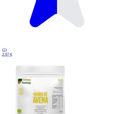
(2)
2.97 €