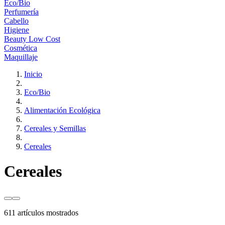
Eco/Bio
Perfumería
Cabello
Higiene
Beauty Low Cost
Cosmética
Maquillaje
Inicio
Eco/Bio
Alimentación Ecológica
Cereales y Semillas
Cereales
Cereales
611 artículos mostrados