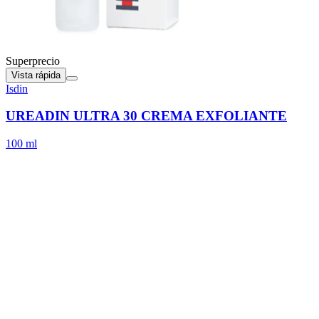
Superprecio
Vista rápida
Isdin
UREADIN ULTRA 30 CREMA EXFOLIANTE
100 ml