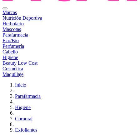
Marcas
Nutrición Deportiva
Herbolario
Mascotas
Parafarmacia
Eco/Bio
Perfumería
Cabello
Higiene
Beauty Low Cost
Cosmética
Maquillaje
Inicio
Parafarmacia
Higiene
Corporal
Exfoliantes