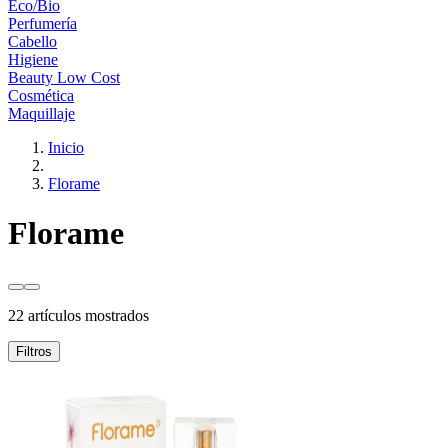
Eco/Bio
Perfumería
Cabello
Higiene
Beauty Low Cost
Cosmética
Maquillaje
Inicio
Florame
Florame
22 artículos mostrados
Filtros