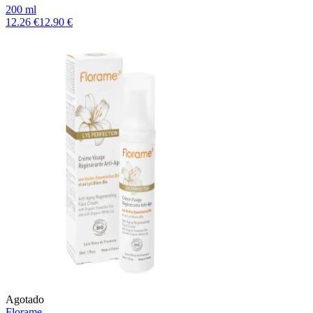
200 ml
12.26 €
12.90 €
Agotado
Florame