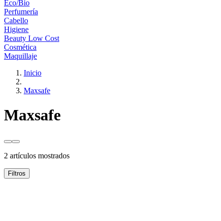
Eco/Bio
Perfumería
Cabello
Higiene
Beauty Low Cost
Cosmética
Maquillaje
Inicio
Maxsafe
Maxsafe
2 artículos mostrados
Filtros