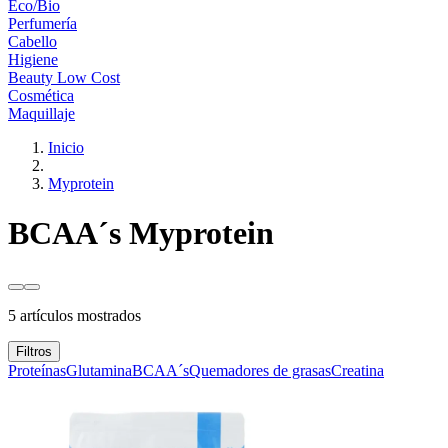
Eco/Bio
Perfumería
Cabello
Higiene
Beauty Low Cost
Cosmética
Maquillaje
Inicio
Myprotein
BCAA´s Myprotein
5 artículos mostrados
Filtros
Proteínas
Glutamina
BCAA´s
Quemadores de grasas
Creatina