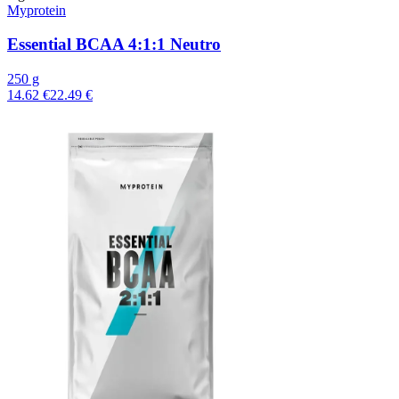
Myprotein
Essential BCAA 4:1:1 Neutro
250 g
14.62 €
22.49 €