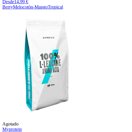
Desde
14.99 €
Berry
Melocotón-Mango
Tropical
Agotado
Myprotein