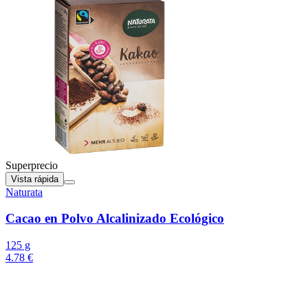
Superprecio
Vista rápida
Naturata
Cacao en Polvo Alcalinizado Ecológico
125 g
4.78 €