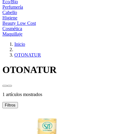
Eco/Bio
Perfumería
Cabello
Higiene
Beauty Low Cost
Cosmética
Maquillaje
Inicio
OTONATUR
OTONATUR
1 artículos mostrados
Filtros