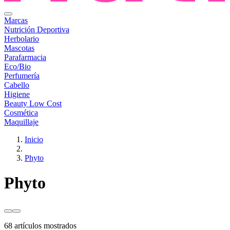
Marcas
Nutrición Deportiva
Herbolario
Mascotas
Parafarmacia
Eco/Bio
Perfumería
Cabello
Higiene
Beauty Low Cost
Cosmética
Maquillaje
Inicio
Phyto
Phyto
68 artículos mostrados