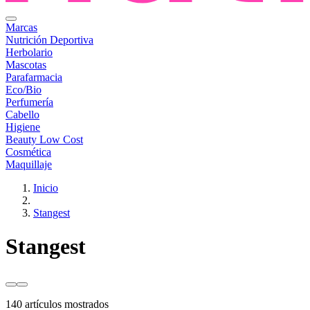
Marcas
Nutrición Deportiva
Herbolario
Mascotas
Parafarmacia
Eco/Bio
Perfumería
Cabello
Higiene
Beauty Low Cost
Cosmética
Maquillaje
Inicio
Stangest
Stangest
140 artículos mostrados