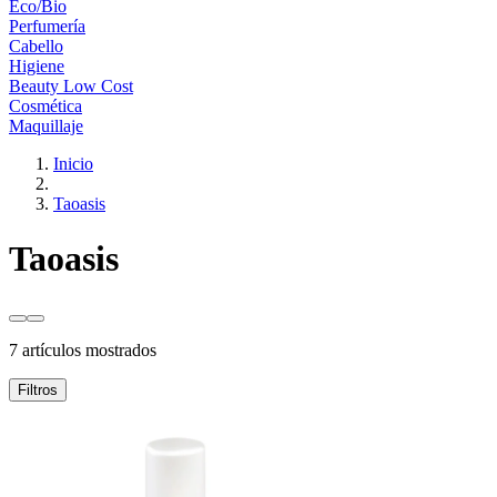
Eco/Bio
Perfumería
Cabello
Higiene
Beauty Low Cost
Cosmética
Maquillaje
Inicio
Taoasis
Taoasis
7 artículos mostrados
Filtros