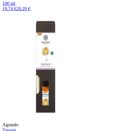
100 ml
19.74 €
20.20 €
Agotado
Taoasis