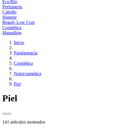
Eco/Bio
Perfumería
Cabello
Higiene
Beauty Low Cost
Cosmética
Maquillaje
Inicio
Parafarmacia
Cosmética
Nutricosmética
Piel
Piel
141 artículos mostrados